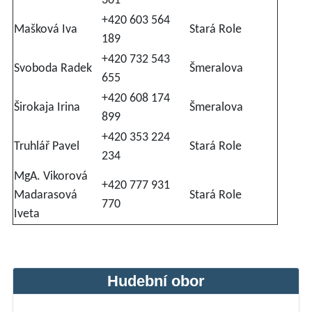
301
+420 603 564
Mašková Iva
Stará Role
189
+420 732 543
Svoboda Radek
Šmeralova
655
+420 608 174
Širokaja Irina
Šmeralova
899
+420 353 224
Truhlář Pavel
Stará Role
234
MgA. Vikorová
+420 777 931
Madarasová
Stará Role
770
Iveta
Hudební obor