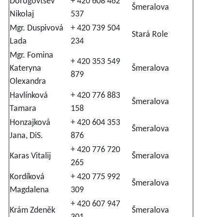
Dorogovtsev
+ 420 608 462
Šmeralova
Nikolaj
537
Mgr. Duspivová
+ 420 739 504
Stará Role
Lada
234
Mgr. Fomina
+ 420 353 549
Kateryna
Šmeralova
879
Olexandra
Havlínková
+ 420 776 883
Šmeralova
Tamara
158
Honzajková
+ 420 604 353
Šmeralova
Jana, DiS.
876
+ 420 776 720
Karas Vitalij
Šmeralova
265
Kordíková
+ 420 775 992
Šmeralova
Magdalena
309
+ 420 607 947
Krám Zdeněk
Šmeralova