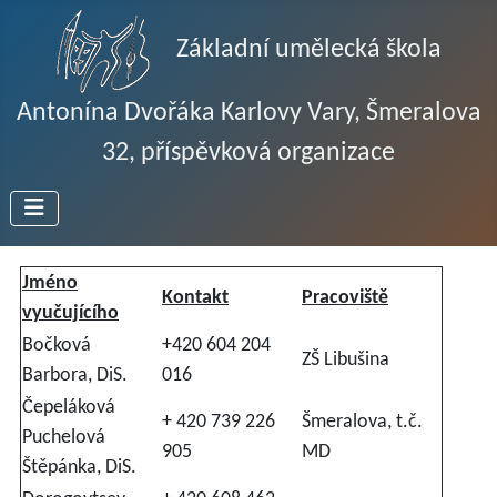
Základní umělecká škola
Antonína Dvořáka Karlovy Vary, Šmeralova
32, příspěvková organizace
Jméno
Kontakt
Pracoviště
vyučujícího
Bočková
+420 604 204
ZŠ Libušina
Barbora, DiS.
016
Čepeláková
+ 420 739 226
Šmeralova, t.č.
Puchelová
905
MD
Štěpánka, DiS.