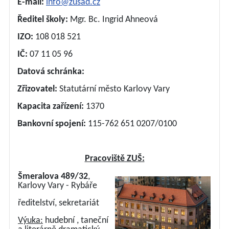
E-mail:
info@zusad.cz
Ředitel školy:
Mgr. Bc. Ingrid Ahneová
IZO:
108 018 521
IČ:
07 11 05 96
Datová schránka:
Zřizovatel:
Statutární město Karlovy Vary
Kapacita zařízení:
1370
Bankovní spojení:
115-762 651 0207/0100
Pracoviště ZUŠ:
Šmeralova 489/32
,
Karlovy Vary - Rybáře
ředitelství, sekretariát
Výuka:
hudební , taneční