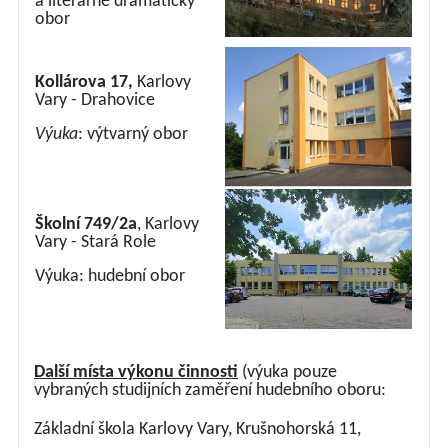
a literárně dramatický
obor
Kollárova 17,
Karlovy
Vary - Drahovice
Výuka
: výtvarný obor
Školní 749/2a
, Karlovy
Vary - Stará Role
Výuka: hudební obor
Další místa výkonu činnosti
(výuka pouze
vybraných studijních zaměření hudebního oboru:
Základní škola Karlovy Vary, Krušnohorská 11,