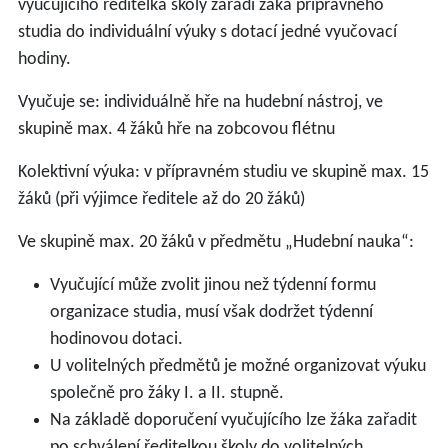
vyučujícího ředitelka školy zařadí žáka přípravného
studia do individuální výuky s dotací jedné vyučovací
hodiny.
Vyučuje se: individuálně hře na hudební nástroj, ve
skupině max. 4 žáků hře na zobcovou flétnu
Kolektivní výuka: v přípravném studiu ve skupině max. 15
žáků (při výjimce ředitele až do 20 žáků)
Ve skupině max. 20 žáků v předmětu „Hudební nauka“:
Vyučující může zvolit jinou než týdenní formu
organizace studia, musí však dodržet týdenní
hodinovou dotaci.
U volitelných předmětů je možné organizovat výuku
společně pro žáky I. a II. stupně.
Na základě doporučení vyučujícího lze žáka zařadit
po schválení ředitelkou školy do volitelných