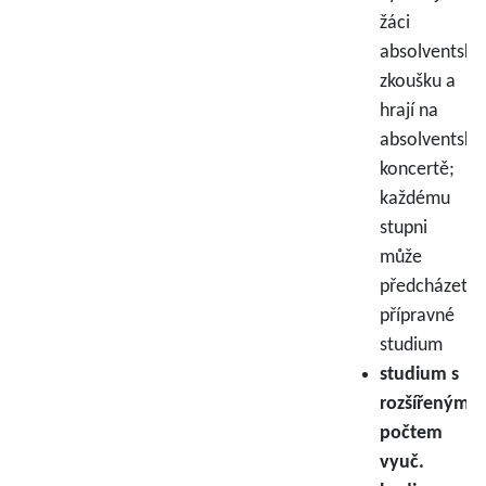
žáci
absolventsko
zkoušku a
hrají na
absolventsk
koncertě;
každému
stupni
může
předcházet
přípravné
studium
studium s
rozšířeným
počtem
vyuč.