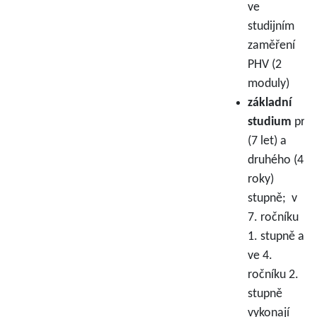
ve
studijním
zaměření
PHV (2
moduly)
základní
studium
prvn
(7 let) a
druhého (4
roky)
stupně; v
7. ročníku
1. stupně a
ve 4.
ročníku 2.
stupně
vykonají